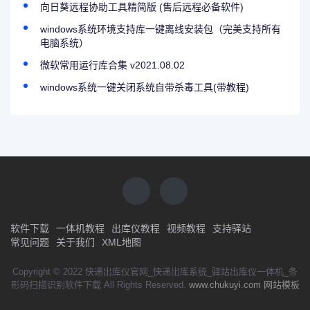
向日葵远程协助工具精简版 (售后远程必备软件)
windows系统环境支持库一键离线安装包（完美支持所有
电脑系统）
微软常用运行库合集 v2021.08.02
windows系统一键关闭系统自带杀毒工具(带教程)
软件下载
一体机教程
出库仪教程
视频教程
支持驿站
常见问题
关于我们
XML地图
Copyright © 2022 快递出库仪官网_快递出库系统_驿站出库仪一体机_条
形码扫描识别软件下载 All Rights Reserved.
www.chukuyi.com
网站模板