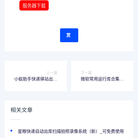
服务器下载
赏
上一篇
下一篇
小蚁助手快递驿站出库
微软常用运行库合集
拍照系统（官方下载地
v2021.08.02
址）
相关文章
星眼快递自动出库扫描拍照录像系统（新）_可免费使用