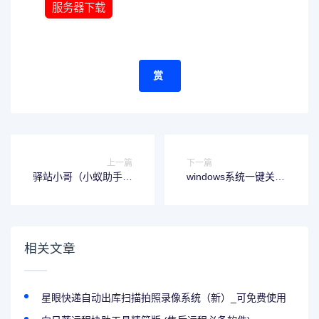
服务器下载
赏
上一篇
下一篇
驿站小哥（小蚁助手）
windows系统一键关闭
驿站出库仪快递精灵出
系统自带杀毒工具(带
库软件官方下载
教程)
相关文章
星眼快递自动出库扫描拍照录像系统（新）_可免费使用