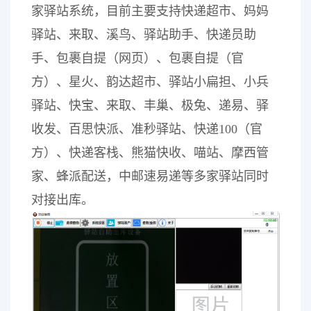
家驿站系统，目前主要支持快递超市、妈妈
驿站、来取、溪鸟、驿站助手、快递员助
手、包裹自提（网页）、包裹自提（官
方）、星火、韵达超市、驿站小扁担、小兵
驿站、快宝、来取、丰巢、极兔、递易、驿
收发、百思快派、准秒驿站、快递100（官
方）、快递客栈、熊猫快收、喵站、摩西管
家、蜂派配送，中邮速易递等多家驿站同时
对接出库。