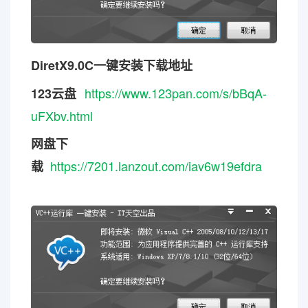
DiretX9.0C一键安装下载地址
https://www.123pan.com/s/bBqA-
123云盘
uFXbv.html
网盘下
https://7201.lanzout.com/iav6w19efdra
载