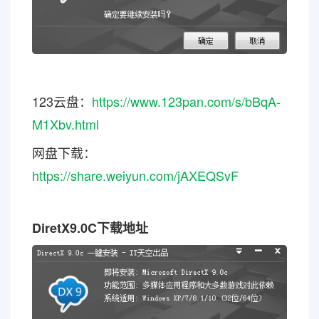
123云盘：
https://www.123pan.com/s/bBqA-
M1Xbv.html
网盘下载：
https://share.weiyun.com/jAXEQSvF
DiretX9.0C
下载地址