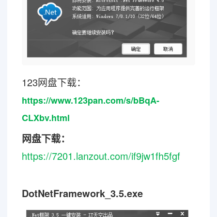
123网盘下载：
https://www.123pan.com/s/bBqA-
CLXbv.html
网盘下载：
https://7201.lanzout.com/if9jw1fh5fgf
DotNetFramework_3.5.exe