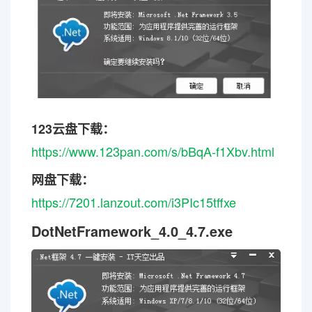
123云盘下载：
https://www.123pan.com/s/bBqA-f1Xbv.html
网盘下载：
https://7201.lanzout.com/i3PIc15tffxe
DotNetFramework_4.0_4.7.exe